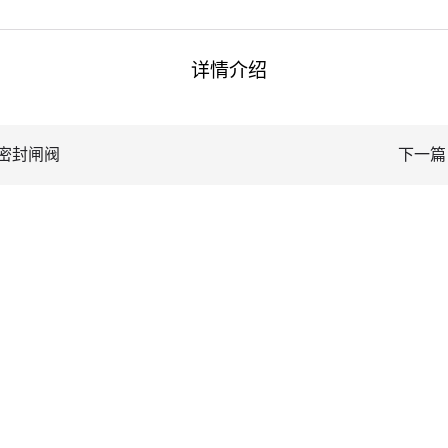
详情介绍
密封闸阀
下一篇