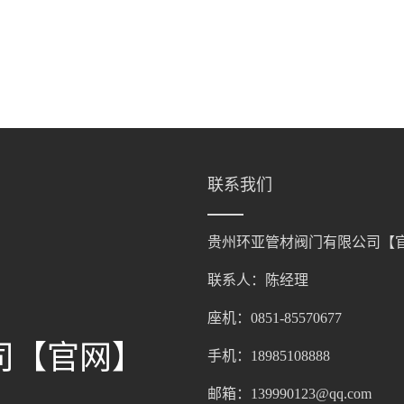
联系我们
贵州环亚管材阀门有限公司【
联系人：陈经理
座机：0851-85570677
司【官网】
手机：18985108888
邮箱：139990123@qq.com