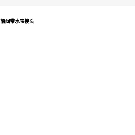
表前阀带水表接头