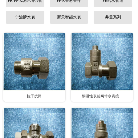
FR/PP-R玻纤增强管
PP-R管材管件
PE给水管道
联系我们
宁波牌水表
新天智能水表
井盖系列
抗干扰阀
铜磁性表前阀带水表接...