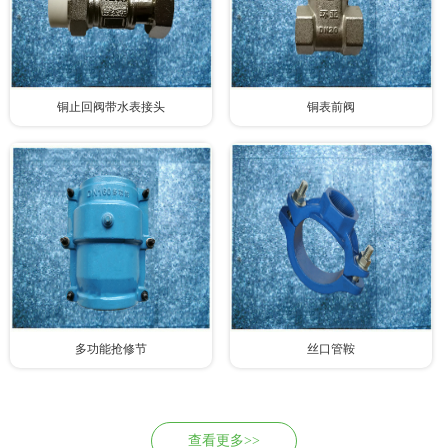
铜止回阀带水表接头
铜表前阀
多功能抢修节
丝口管鞍
查看更多>>