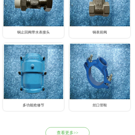
铜止回阀带水表接头
铜表前阀
多功能抢修节
丝口管鞍
查看更多>>