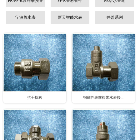
FR/PP-R玻纤增强管
PP-R管材管件
PE给水管道
联系我们
宁波牌水表
新天智能水表
井盖系列
抗干扰阀
铜磁性表前阀带水表接...