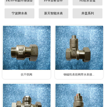
FR/PP-R玻纤增强管
PP-R管材管件
PE给水管道
联系我们
宁波牌水表
新天智能水表
井盖系列
抗干扰阀
铜磁性表前阀带水表接...