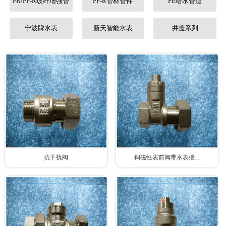
FR/PP-R玻纤增强管
PP-R管材管件
PE给水管道
联系我们
宁波牌水表
新天智能水表
井盖系列
抗干扰阀
铜磁性表前阀带水表接...