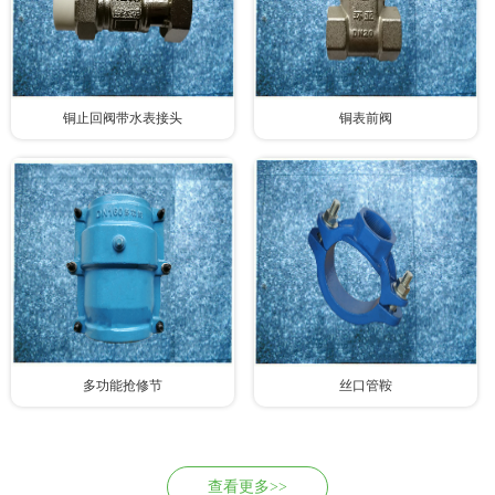
铜止回阀带水表接头
铜表前阀
多功能抢修节
丝口管鞍
查看更多>>