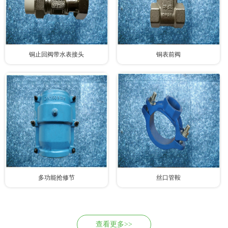
铜止回阀带水表接头
铜表前阀
多功能抢修节
丝口管鞍
查看更多>>