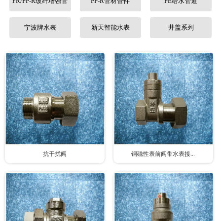
FR/PP-R玻纤增强管
PP-R管材管件
PE给水管道
联系我们
宁波牌水表
新天智能水表
井盖系列
抗干扰阀
铜磁性表前阀带水表接...