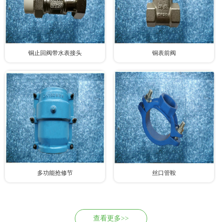
铜止回阀带水表接头
铜表前阀
多功能抢修节
丝口管鞍
查看更多>>