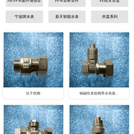
FR/PP-R玻纤增强管
PP-R管材管件
PE给水管道
联系我们
宁波牌水表
新天智能水表
井盖系列
抗干扰阀
铜磁性表前阀带水表接...