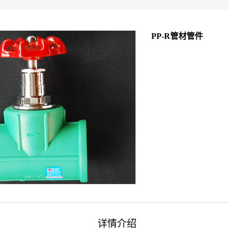
PP-R管材管件
详情介绍