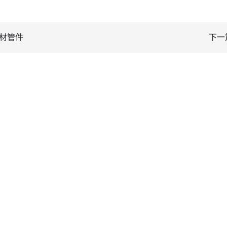
管材管件
下一