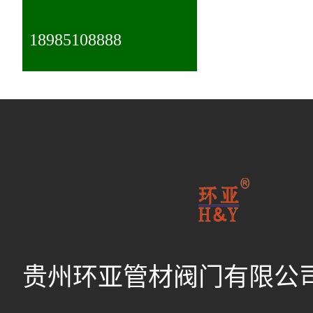
18985108888
贵州环亚管材阀门有限公