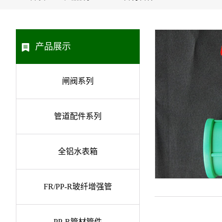
产品展示
闸阀系列
管道配件系列
全铝水表箱
FR/PP-R玻纤增强管
PP-R管材管件