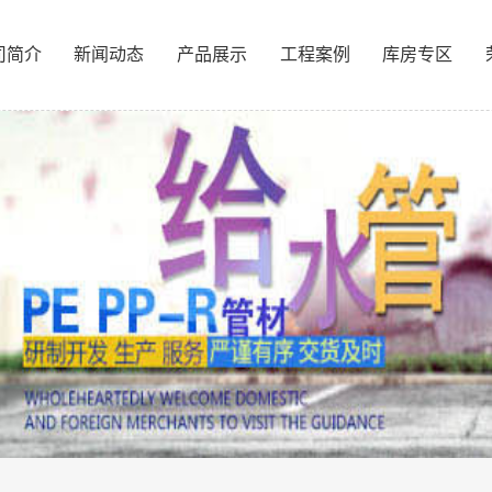
司简介
新闻动态
产品展示
工程案例
库房专区