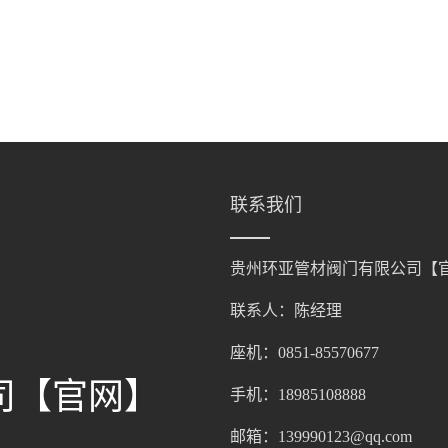
联系我们
贵州环亚管材阀门有限公司【
联系人：陈经理
座机：0851-85570677
司【官网】
手机：18985108888
邮箱：139990123@qq.com