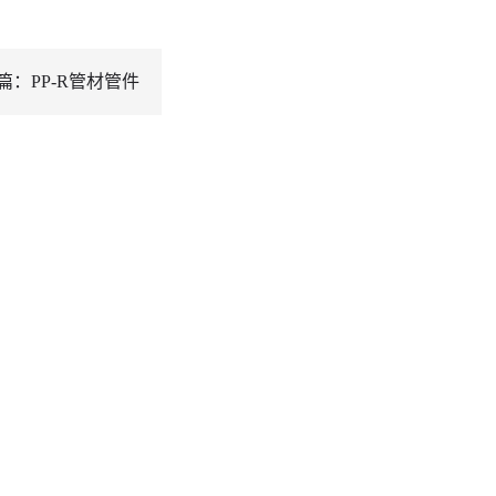
篇：PP-R管材管件