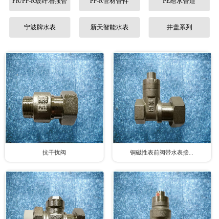
FR/PP-R玻纤增强管
PP-R管材管件
PE给水管道
联系我们
宁波牌水表
新天智能水表
井盖系列
抗干扰阀
铜磁性表前阀带水表接...