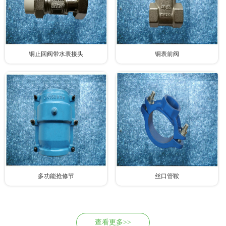
铜止回阀带水表接头
铜表前阀
多功能抢修节
丝口管鞍
查看更多>>