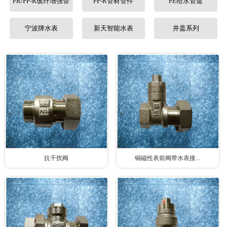
FR/PP-R玻纤增强管
PP-R管材管件
PE给水管道
联系我们
宁波牌水表
新天智能水表
井盖系列
抗干扰阀
铜磁性表前阀带水表接...