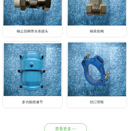
铜止回阀带水表接头
铜表前阀
多功能抢修节
丝口管鞍
查看更多>>