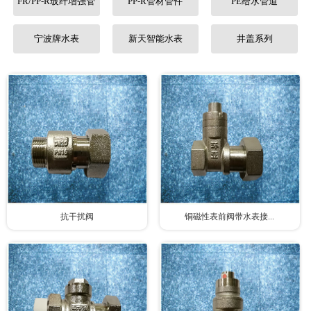
FR/PP-R玻纤增强管
PP-R管材管件
PE给水管道
联系我们
宁波牌水表
新天智能水表
井盖系列
抗干扰阀
铜磁性表前阀带水表接...