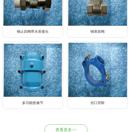
铜止回阀带水表接头
铜表前阀
多功能抢修节
丝口管鞍
查看更多>>