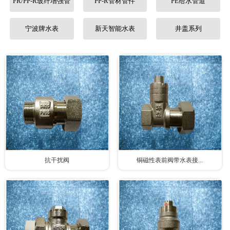
FR/PP-R玻纤增强管
PP-R管材管件
PE给水管道
联系我们
宁波牌水表
新天智能水表
井盖系列
抗干扰阀
铜磁性表前阀带水表接...