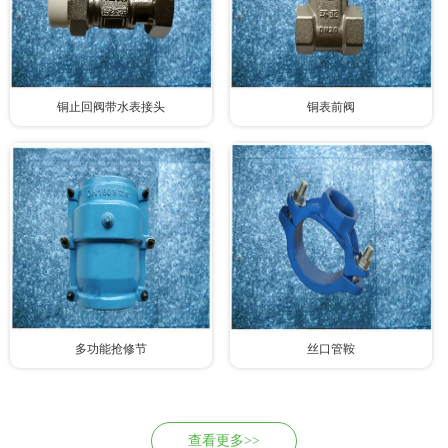
铜止回阀带水表接头
铜表前阀
多功能抢修节
丝口管鞍
查看更多>>