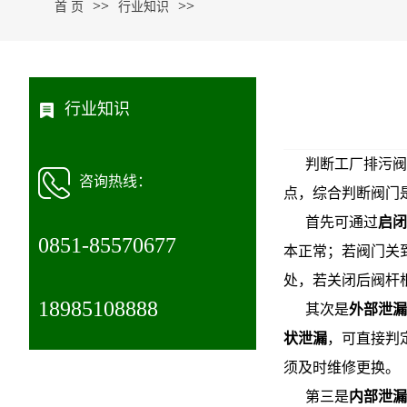
>>
>>
首 页
行业知识
行业知识
判断工厂排污阀
咨询热线：
点，综合判断阀门
首先可通过
启闭
0851-85570677
本正常；若阀门关
处，若关闭后阀杆
18985108888
其次是
外部泄漏
状泄漏
，可直接判
须及时维修更换。
第三是
内部泄漏