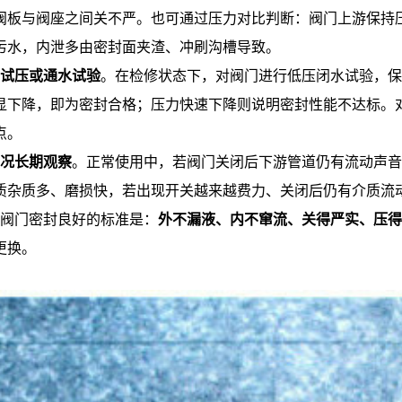
阀板与阀座之间关不严。也可通过压力对比判断：阀门上游保持
污水，内泄多由密封面夹渣、冲刷沟槽导致。
试压或通水试验
。在检修状态下，对阀门进行低压闭水试验，保
显下降，即为密封合格；压力快速下降则说明密封性能不达标。
点。
况长期观察
。正常使用中，若阀门关闭后下游管道仍有流动声音
质杂质多、磨损快，若出现开关越来越费力、关闭后仍有介质流
阀门密封良好的标准是：
外不漏液、内不窜流、关得严实、压得
更换。