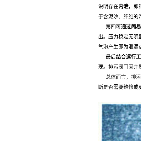
说明存在
内泄
，即
于含泥沙、纤维的
第四可
通过简易
出。压力稳定无明
气泡产生即为泄漏
最后
结合运行工
现。排污阀门因介
总体而言，排污
断是否需要维修或