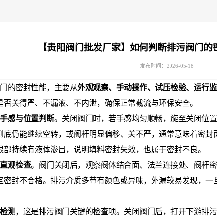
【贵阳阀门批发厂家】如何判断排污阀门的
发布时间：2026-05-18
门的密封性能，主要从
外观观察、手动操作、试压检验、运行监
是否关得严、不漏液、不内泄，确保正常截流与环保安全。
手感与位置判断
。关闭阀门时，若手感均匀顺畅，旋至关闭位置
到底仍能继续空转，或阀杆明显偏移、关不严，通常意味着密封
根部持续有液体渗出，说明填料密封失效，也属于密封不良。
直观检查
。阀门关闭后，观察阀体结合面、法兰连接处、阀杆密
定密封不合格。排污介质多带有颜色或异味，外漏较易发现，一
检测
，这是排污阀门关键的检查项。关闭阀门后，打开下游排污